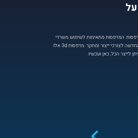
על
מדפסות. המדפסות מתאימות לשימוש משרדי
של חברות ומחלקות פיתוח , ולבתי ספר הצריכים מדפסות פשוטות ובטוחות ואף למוסדות אקדמיים אשר רוצים לנצל את הטכנולוגיה החדשה לצורכי ייצור ומחקר. מדפסות 3d אלו
 לייצר הכל, כאן ועכשיו.