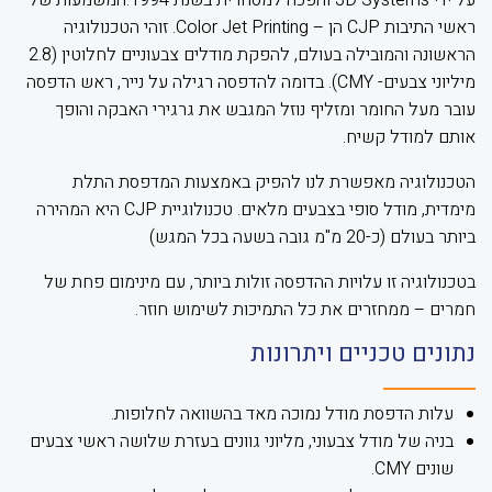
על ידי 3D Systems והפכה למסחרית בשנת 1994.המשמעות של
ראשי התיבות CJP הן – Color Jet Printing. זוהי הטכנולוגיה
הראשונה והמובילה בעולם, להפקת מודלים צבעוניים לחלוטין (2.8
מיליוני צבעים- CMY). בדומה להדפסה רגילה על נייר, ראש הדפסה
עובר מעל החומר ומזליף נוזל המגבש את גרגירי האבקה והופך
אותם למודל קשיח.
הטכנולוגיה מאפשרת לנו להפיק באמצעות המדפסת התלת
מימדית, מודל סופי בצבעים מלאים. טכנולוגיית CJP היא המהירה
ביותר בעולם (כ-20 מ"מ גובה בשעה בכל המגש)
בטכנולוגיה זו עלויות ההדפסה זולות ביותר, עם מינימום פחת של
חמרים – ממחזרים את כל התמיכות לשימוש חוזר.
נתונים טכניים ויתרונות
עלות הדפסת מודל נמוכה מאד בהשוואה לחלופות.
בניה של מודל צבעוני, מליוני גוונים בעזרת שלושה ראשי צבעים
שונים CMY.