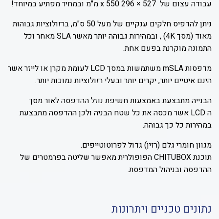
עבודה עצום של 527 × 296 x 550 מ"מ ובמחיר מפתיע במיוחד!
ניתן להדפיס חלקים ענקיים של מעל 50 ס"מ, ברזולוציות גבוהות
מאוד (מסך 4K) , ובמהירות גבוהה יותר מאשר SLA מאחר וכל
התמונה מוקרנת בפעם אחת.
מדפסות mSLA משתמשות במסך LCD לעומת מקרן או לייזר אשר
הינם איטיים יותר, יקרים יותר ובעלי רזולוציות נמוכות יותר.
הבנייה מתבצעת באמצעות חשיפת נוזל ההדפסה לאור מסך
ה LCD אשר מכסה את כל שטח הבניה ולכן ההדפסה מתבצעת
במהירות כל כך גבוהה.
מגוון חומרי גלם (רזין) גדול לפרוטוטייפים.
תוכנת CHITUBOX הפופולרית מאפשר שליטה בפרמטרים של
ההדפסה ובניהול המדפסת.
נתונים טכניים ויתרונות