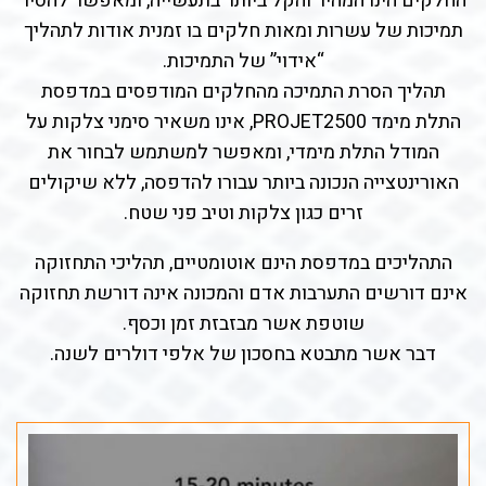
החלקים הינו המהיר והקל ביותר בתעשייה, ומאפשר להסיר
תמיכות של עשרות ומאות חלקים בו זמנית אודות לתהליך
“אידוי” של התמיכות.
תהליך הסרת התמיכה מהחלקים המודפסים במדפסת
התלת מימד PROJET2500, אינו משאיר סימני צלקות על
המודל התלת מימדי, ומאפשר למשתמש לבחור את
האורינטצייה הנכונה ביותר עבורו להדפסה, ללא שיקולים
זרים כגון צלקות וטיב פני שטח.
התהליכים במדפסת הינם אוטומטיים, תהליכי התחזוקה
אינם דורשים התערבות אדם והמכונה אינה דורשת תחזוקה
שוטפת אשר מבזבזת זמן וכסף.
דבר אשר מתבטא בחסכון של אלפי דולרים לשנה.