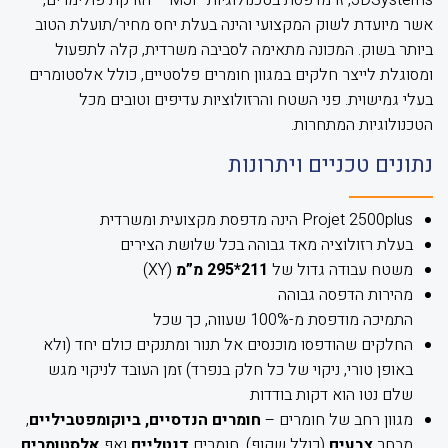
3DSystems, זו מדפסת בטכנולוגיות MJP – הזרקת פולימרים,
אשר מיועדת לשוק המקצועי והינה בעלת יחס מחיר/תועלת הטוב
ביותר בשוק. המכונה מתאימה לסביבה משרדית, קלה לתפעול
ומסוגלת לייצר חלקים במגוון חומרים פלסטיים, כולל אלסטומרים
בעלי גמישוית. פני השטח והרזולוציות עדיפים וטובים מכל
הטכנולוגיות המתחרות.
נתונים טכניים ויתרונות
Projet 2500plus הינה מדפסת מקצועית ומשרדית
בעלת רזולוציה מאד גבוהה בכל שלושת הצירים
משטח עבודה גדול של
211*295 מ”מ
(XY)
מהירות הדפסה גבוהה
התמיכה מודפסת מ-100% שעווה, כך שכל
החלקים שהודפסו מוכנסים אל תנור ומתנקים כולם יחד (ולא
באופן טורי, ניקוי של כל חלק בנפרד) זמן העובד לניקוי מגש
שלם נטו הוא דקות בודדות
מגוון רחב של חומרים –
חומרים הנדסיים, ביוקומפטביליים
,
מבחר
צבעים
(כולל שקוף), חומרים
דנטליים
ואף
אלסטומרים