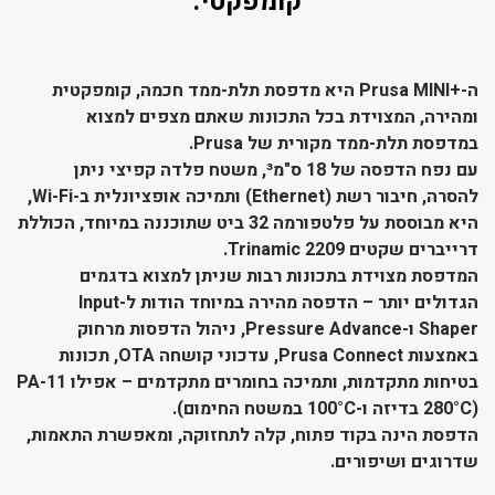
קומפקטי.
ה-+Prusa MINI היא מדפסת תלת-ממד חכמה, קומפקטית
ומהירה, המצוידת בכל התכונות שאתם מצפים למצוא
במדפסת תלת-ממד מקורית של Prusa.
עם נפח הדפסה של 18 ס"מ³, משטח פלדה קפיצי ניתן
להסרה, חיבור רשת (Ethernet) ותמיכה אופציונלית ב-Wi-Fi,
היא מבוססת על פלטפורמה 32 ביט שתוכננה במיוחד, הכוללת
דרייברים שקטים Trinamic 2209.
המדפסת מצוידת בתכונות רבות שניתן למצוא בדגמים
הגדולים יותר – הדפסה מהירה במיוחד הודות ל-Input
Shaper ו-Pressure Advance, ניהול הדפסות מרחוק
באמצעות Prusa Connect, עדכוני קושחה OTA, תכונות
בטיחות מתקדמות, ותמיכה בחומרים מתקדמים – אפילו PA-11
(280°C בדיזה ו-100°C במשטח החימום).
הדפסת הינה בקוד פתוח, קלה לתחזוקה, ומאפשרת התאמות,
שדרוגים ושיפורים.