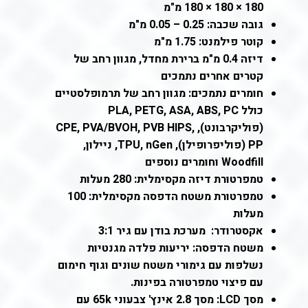
180 × 180 × 180 מ"מ
גובה שכבה: 0.25 – 0.05 מ"מ
קוטר פילמנט: 1.75 מ"מ
דיזה 0.4 מ"מ ברירת מחדל, מגוון רחב של
קטרים אחרים נתמכים
חומרים נתמכים: מגוון רחב של תרמופלסטיים
כולל PLA, PETG, ASA, ABS, PC
(פוליקרבונט), CPE, PVA/BVOH, PVB HIPS,
PP (פוליפרופילן), TPU, nGen, ניילון,
Woodfill וחומרים נוספים
טמפרטורת דיזה מקסימלית: 280 מעלות
טמפרטורת משטח הדפסה
מקסימלית: 100
מעלות
אקסטרודר:
מערכת בודן עם גיר 3:1
משטח הדפסה: יריעות פלדה מגנטיות
נשלפות עם גימורי משטח שונים וגוף חימום
עם פיצוי טמפרטורה בפינות.
מסך LCD: מסך 2.8 אינץ' צבעוני 65k עם