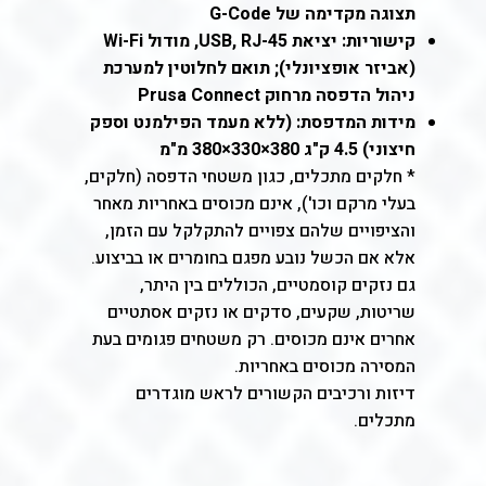
תצוגה מקדימה של G-Code
קישוריות: יציאת USB, RJ-45, מודול Wi-Fi
(אביזר אופציונלי); תואם לחלוטין למערכת
ניהול הדפסה מרחוק Prusa Connect
מידות המדפסת: (ללא מעמד הפילמנט וספק
חיצוני) 4.5 ק"ג 380×330×380 מ"מ
* חלקים מתכלים, כגון משטחי הדפסה (חלקים,
בעלי מרקם וכו'), אינם מכוסים באחריות מאחר
והציפויים שלהם צפויים להתקלקל עם הזמן,
אלא אם הכשל נובע מפגם בחומרים או בביצוע.
גם נזקים קוסמטיים, הכוללים בין היתר,
שריטות, שקעים, סדקים או נזקים אסתטיים
אחרים אינם מכוסים. רק משטחים פגומים בעת
המסירה מכוסים באחריות.
דיזות ורכיבים הקשורים לראש מוגדרים
מתכלים.