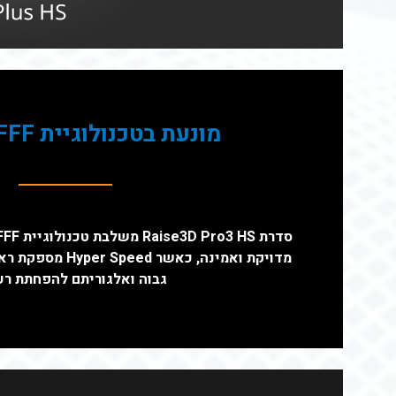
מונעת בטכנולוגיית Hyper FFF®
מדויקת ואמינה, כאש
גבוה ואלגוריתם להפחתת רע