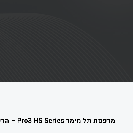
מדפסת תל מימד Pro3 HS Series – הדפסת תלת מימד של חלקים מרוכבים גדולים בפשטות מקסימלית.