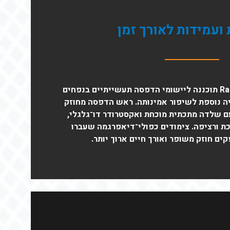
 ועמידות לאורך זמן
ה-Raise3D Pro3 HS Series תוכננה ליישומי הדפסה תעשייתיים בנפחים
יה נוספת לשיפור אמינותה. ראש הדפסה מחוזק
ם שלדה מתכתית מוכחת ואקסטרודר דו־גלגלי,
 ורציפה. צימודים כפולי־דיאפרגמה שעברו
ים חוזק משופר ואורך חיים ארוך יותר.