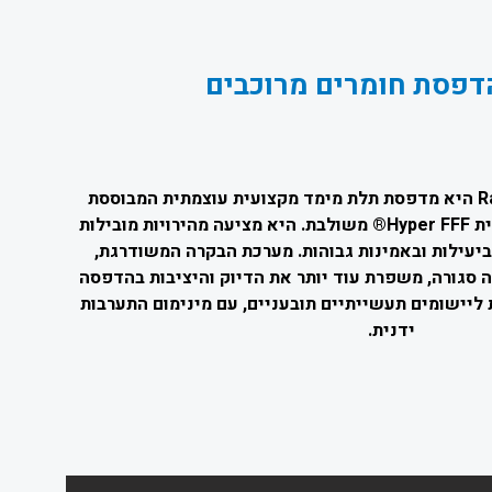
דפסת חומרים מרוכבים
ה-Raise3D Pro3 HS Series היא מדפסת תלת מימד מקצועית עוצמתית המבוססת
על סדרת Pro3, עם טכנולוגיית Hyper FFF® משולבת. היא מציעה מהירויות מובילות
יעילות ובאמינות גבוהות. מערכת הבקרה המשודרגת,
 סגורה, משפרת עוד יותר את הדיוק והיציבות בהדפסה
ליישומים תעשייתיים תובעניים, עם מינימום התערבות
ידנית.