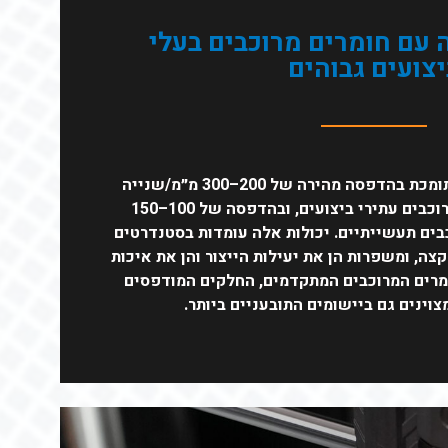
עם חומרים מרוכבים בעלי
יצועים גבוהים
סדרת Raise3D Pro3 HS תומכת בהדפסה מהירה של 200–300 מ״מ/שנייה
עם חומרי Hyper Core מרוכבים עתירי ביצועים, ובהדפסה של 100–150
בים תעשייתיים. יכולות אלה עומדות בסטנדרטים
צה, ומשפרות הן את יעילות הייצור והן את איכות
ומרים המרוכבים המתקדמים, החלקים המודפסים
צוינים גם ביישומים התובעניים ביותר.