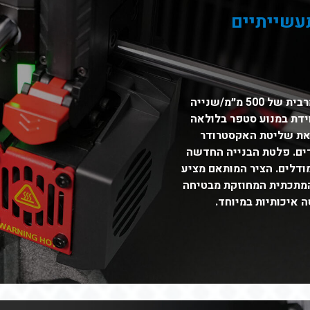
עשייתיים
ה-Pro3 HS Series מסוגלת להדפיס במהירות מרבית של 500 מ״מ/שנייה
נייה. היא מצוידת במנוע סטפר בלולאה
את שליטת האקסטרודר
ים. פלטת הבנייה החדשה
דלים. הציר המותאם מציע
 המתכתית המחוזקת מבטיחה
 איכותיות במיוחד.