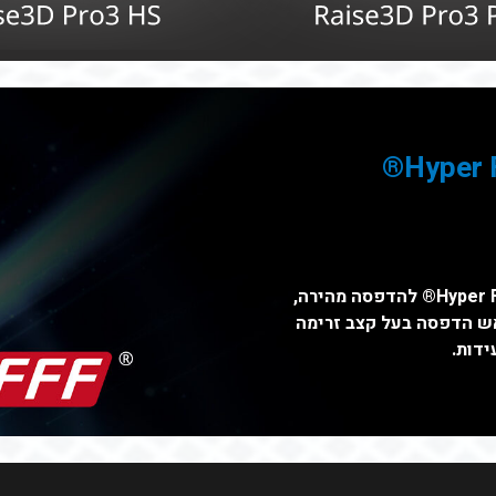
סדרת Raise3D Pro3 HS משלבת טכנולוגיית Hyper FFF® להדפסה מהירה,
ר Hyper Speed מספקת ראש הדפסה בעל קצב זרימה
ידות.