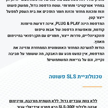
במחיר אטרקטיבי ותחרותי .
שטח הדפסה גדול, ממשק פשוט
ונוח ומכונת מחזור והזנת חומר הופכים את בית העסק למפעל
ייצור קטן.
המדפסת הינה PLUG & PLAY, אינה דורשת מיומנת
קודמת,
ומאפשרת הדפסה של אבות טיפוס
פונקציונליים,
סדרות ייצור, חומרים עם תקן רפואי במינימום
מאמץ.
הודות למערכת המחזור האוטומטית הממחזרת ומזינה את
המדפסת, אין כמעט מגע עם האבקה,
מה ששומר על סביבה
נקייה, וגם על בריאות המשתמשים!
טכנולוגיית SLS פשוטה
ללא צוות עובדים גדול, ללא תשתית מורכבת, ומינימום
אבקה ולכלוך !
SLS-300 היא פתרון אידיאלי עבור