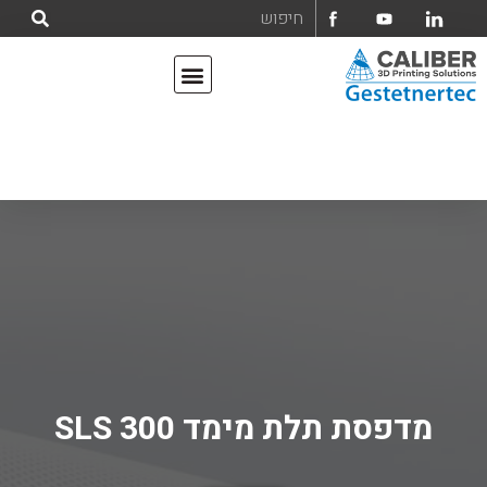
אודות קליבר הנדסה ומחשבים בע"מ
מדפסות תלת מימד
מדפסת תלת מימד SLS 300