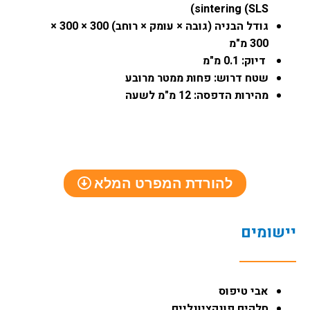
sintering (SLS)
גודל הבניה (גובה × עומק × רוחב) 300 × 300 ×
300 מ"מ
דיוק: 0.1 מ"מ
שטח דרוש: פחות ממטר מרובע
מהירות הדפסה: 12 מ"מ לשעה
להורדת המפרט המלא
יישומים
אבי טיפוס
חלקים פונקציונליים