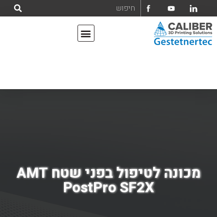
אודות קליבר הנדסה ומחשבים בע"מ
מדפסות תלת מימד
מכונה לטיפול בפני שטח AMT
PostPro SF2X