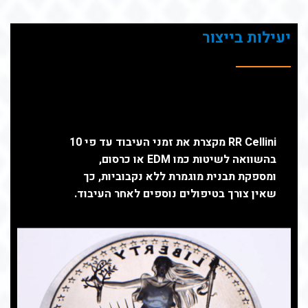
יעילות בייצור
09488696-3732-4e5a-9c23-754f6c4e7f88"
data-message-model-slug="gpt-4o">
RR Cellini מקצרת את זמני העיבוד עד פי 10
בהשוואה לשיטות כמו EDM או כרסום,
ומספקת תבנית מוגמרת ללא נקבוביות, כך
שאין צורך בטיפולים נוספים לאחר העיבוד.