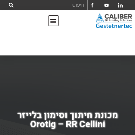
אודות קליבר הנדסה ומחשבים בע"מ
מדפסות תלת מימד
מכונת חיתוך וסימון בלייזר
Orotig – RR Cellini