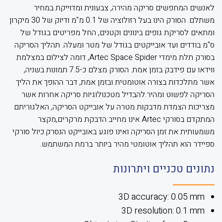
לאנשים המחפשים סריקה מהירה, צבעונית ומדוייקת במחיר
משתלם. הסורק הינו בעל רזולוציה של 0.1 מ"מ ודיוק של 30 מיקרון
ומתאים לסריקת גופים בינונים וקטנים, החל מפריטים בגודל של
ס"מ בודדים ועד אובייקטים בגודל של מטר ומעלה. תהליך הסריקה
בסורק תלת מימדי Artec Space Spider, דומה לצילום במצלמת
ווידאו עם פידבק בזמן אמת. הסורק מצלם כ-7.5 תמונות בשניה,
אשר מתלכדות בצורה אוטומטית ובזמן אמת, דבר ההופך את הליך
הסריקה לפשוט ומהיר.להבדיל מטכנולוגיות סריקה אחרות אשר
מצריכות הצמדת מדבקות מטרה על אובייקט הסריקה, האלגוריתם
המתקדם בסורקי Artec אינו מחייב הדבקת מרקרים,מקצר
משמעותית את זמן הסריקה ואינו פוגע באובייקט הנסרק.כיול סורקי
ספיידר הוא תהליך אוטומטי מהיר ביותר ברמת המשתמש.
נתונים טכניים ויתרונות
3D accuracy: 0.05 mm
3D resolution: 0.1 mm