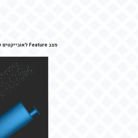
מצב Feature לאובייקטים עשירים בפרטים, מצב Marker לפריטים פחות מורכבים, Global Marker לשיפור הדיוק הנפחי