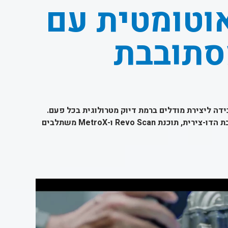
וטומטית עם
סתובבת
ה ליצירת מודלים ברמת דיוק מטרולוגית בכל פעם.
לחיצה אחת – והפלטה המסתובבת הדו-צירית, תוכנת Revo Scan ו-MetroX משתלבים