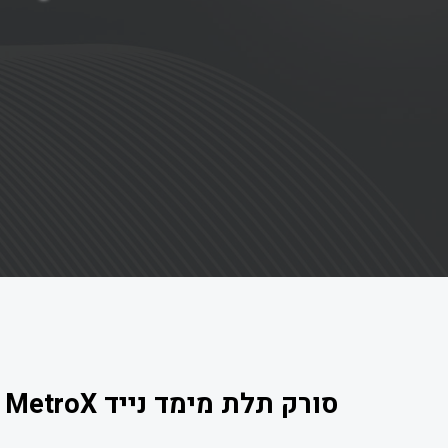
סורק תלת מימד נייד Revopoint MetroX – עם 4 מצבי סריקה ואינסוף אפשרויות.