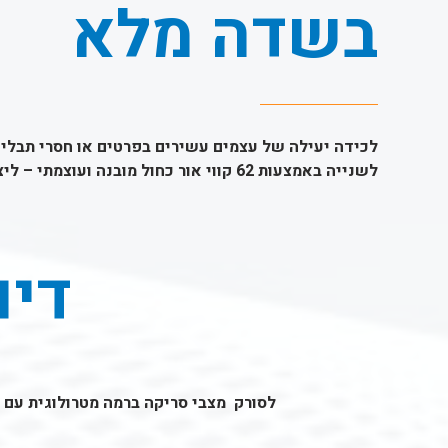
בשדה מלא
לשנייה באמצעות 62 קווי אור כחול מובנה ועוצמתי – ליצירת ענני נקודות בתוך שניות.
דיו
לסורק מצבי סריקה ברמה מטרולוגית עם רזולוציה של עד 0.01 מ"מ, דיוק של עד 0.03 מ"מ ודיוק נפחי של 