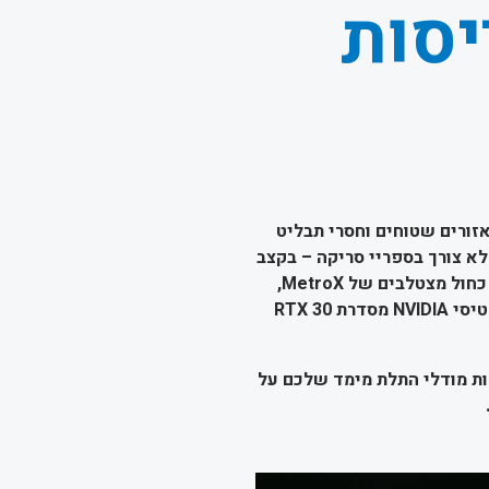
יסות
אזורים שטוחים וחסרי תבליט
לא צורך בספריי סריקה – בקצב
של עד 800,000 נקודות לשנייה באמצעות 14 קווי לייזר כחול מצטלבים של MetroX,
עם האצה דרך כרטיס גרפי (GPU). *תאימות GPU: רק כרטיסי NVIDIA מסדרת RTX 30
חדות מודלי התלת מימד שלכם על