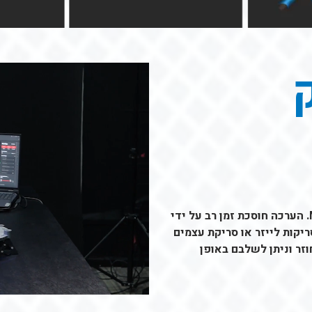
סורק MetroX Advanced מגיע עם ערכת Marker Block. הערכה חוסכת זמן רב על ידי
קות לייזר או סריקת עצמים
זר וניתן לשלבם באופן