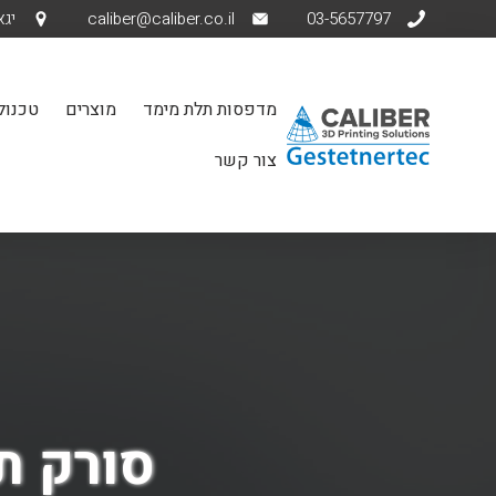
03-5657797
caliber@caliber.co.il
יגאל אלו
מדפסות תלת מימד
מוצרים
טכנולו
צור קשר
סורק תל מימד 