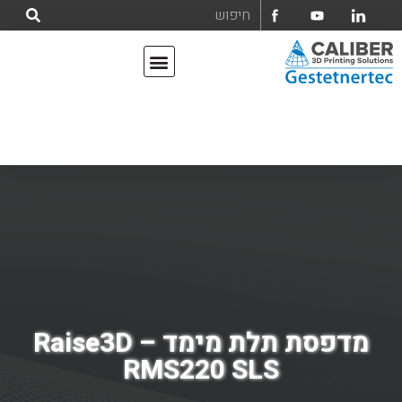
אודות קליבר הנדסה ומחשבים בע"מ
מדפסות תלת מימד
מדפסת תלת מימד Raise3D –
RMS220 SLS