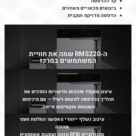
קל להדפסה
ביצועים מכאניים מאוזנים
הדפסה מדויקת ועקבית
ה‑RMS220 שמה את חוויית
המשתמשים במרכז
עיצוב מוקפד ותכונות חדשניות הופכים את
תהליך ההדפסה לפשוט ויעיל — עם מינימום
השבתות ומקסימום זרימה.
עיצוב נשלף ייחודי מאפשר החלפת חומר
מהירה
טכנולוגיית RFID מזהה ועוקבת אוטומטית