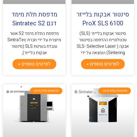
סינטור אבקות בלייזר
מדפסת תלת מימד
ProX SLS 6100
דגם Sintratec S2
סינטור אבקות בלייזר (SLS)
מדפסת התלת מימד S2 אשר
טכנולוגיית ההדפסה בסינטור
מיוצרת על ידי חברת SintraTec
אבקה ( SLS- Selective Laser
עובדת בשיטת SLS (סינטור
Sintering) הומצאה על ידי
אבקות בלייזר),
לפרטים נוספים »
לפרטים נוספים »
מדפסות תלת מימד
מדפסות תלת מימד