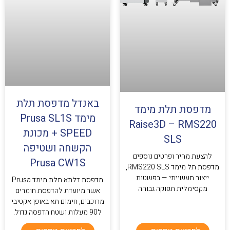
באנדל מדפסת תלת
מדפסת תלת מימד
מימד Prusa SL1S
Raise3D – RMS220
SPEED + מכונת
SLS
הקשחה ושטיפה
להצעת מחיר ופרטים נוספים
Prusa CW1S
מדפסת תל מימד RMS220 SLS,
ייצור תעשייתי — בפשטות
מדפסת דלתא תלת מימד Prusa
מקסימלית תפוקה גבוהה
אשר מיועדת להדפסת חומרים
מרוכבים, חימום תא באופן אקטיבי
ל90 מעלות ושטח הדפסה גדול.