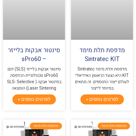
מדפסת תלת מימד
סינטור אבקות בלייזר
– sPro60
Sintratec KIT
מדפסת תלת מימד Sintratec
סינטור אבקות בלייזר (SLS) דגם
KIT היא הצעד הראשון האידיאלי
sPro60 טכנולוגיית ההדפסה
לעולם ייצור התוספים. זה מתאים
בסינטור אבקה ( SLS- Selective
במיוחד לייצור
Laser Sintering) הומצאה
לפרטים נוספים »
לפרטים נוספים »
מדפסות תלת מימד
מדפסות תלת מימד